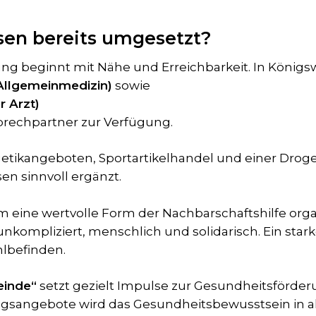
sen bereits umgesetzt?
ng beginnt mit Nähe und Erreichbarkeit. In Königs
(Allgemeinmedizin)
sowie
r Arzt)
rechpartner zur Verfügung.
ikangeboten, Sportartikelhandel und einer Droge
n sinnvoll ergänzt.
 eine wertvolle Form der Nachbarschaftshilfe organ
nkompliziert, menschlich und solidarisch. Ein star
lbefinden.
einde“
setzt gezielt Impulse zur Gesundheitsförder
sangebote wird das Gesundheitsbewusstsein in al