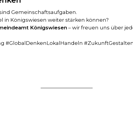
enken
sind Gemeinschaftsaufgaben.
iel in Königswiesen weiter stärken können?
meindeamt Königswiesen
– wir freuen uns über je
ung #GlobalDenkenLokalHandeln #ZukunftGestal