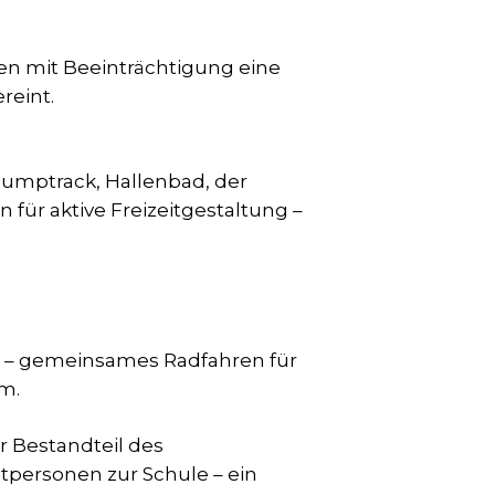
en mit Beeinträchtigung eine
reint.
 Pumptrack, Hallenbad, der
ür aktive Freizeitgestaltung –
s
– gemeinsames Radfahren für
m.
er Bestandteil des
personen zur Schule – ein