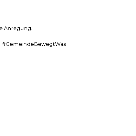
de Anregung.
ten #GemeindeBewegtWas