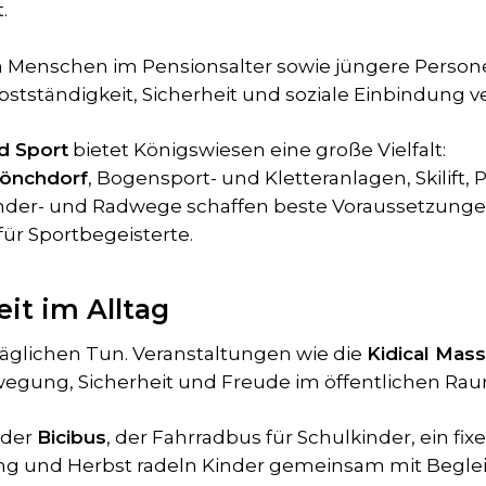
.
 Menschen im Pensionsalter sowie jüngere Person
bstständigkeit, Sicherheit und soziale Einbindung ve
 Sport
bietet Königswiesen eine große Vielfalt:
Mönchdorf
, Bogensport- und Kletteranlagen, Skilift,
der- und Radwege schaffen beste Voraussetzungen f
für Sportbegeisterte.
it im Alltag
täglichen Tun. Veranstaltungen wie die
Kidical Mas
wegung, Sicherheit und Freude im öffentlichen Rau
 der
Bicibus
, der Fahrradbus für Schulkinder, ein fix
g und Herbst radeln Kinder gemeinsam mit Begleit