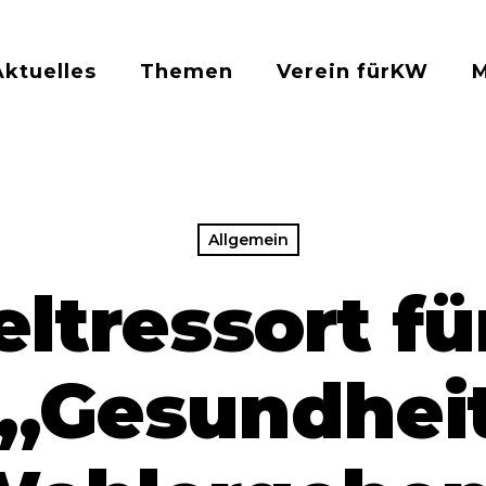
Aktuelles
Themen
Verein fürKW
Allgemein
tressort f
„Gesundhei