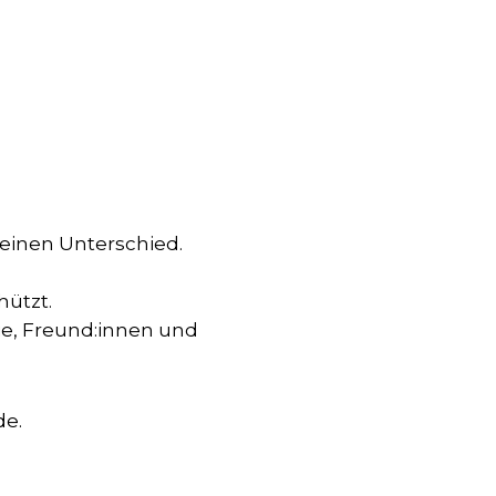
inen Unterschied.
hützt.
ie, Freund:innen und
de.